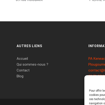
AUTRES LIENS
INFORMA
Accueil
PA Keneach
Qui sommes-nous ?
Plougoume
Contact
contact@l
Blog
09 71 37 2
Pour offrir 
cookies pour
ces technolo
navigation ou