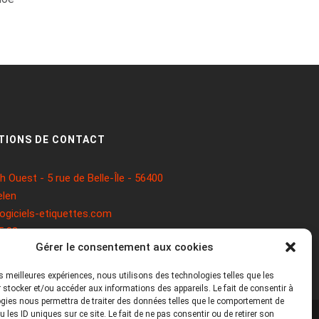
TIONS DE CONTACT
 Ouest - 5 rue de Belle-Île - 56400
len
ogiciels-etiquettes.com
5 93
Gérer le consentement aux cookies
les meilleures expériences, nous utilisons des technologies telles que les
 stocker et/ou accéder aux informations des appareils. Le fait de consentir à
gies nous permettra de traiter des données telles que le comportement de
 les ID uniques sur ce site. Le fait de ne pas consentir ou de retirer son