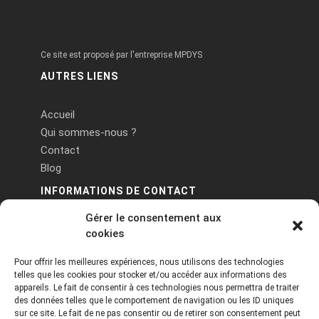
Ce site est proposé par l'entreprise MPDYS
AUTRES LIENS
Accueil
Qui sommes-nous ?
Contact
Blog
INFORMATIONS DE CONTACT
Gérer le consentement aux
PA Keneach Ouest - 5 rue de Belle-Île - 56400
cookies
Plougoumelen
Pour offrir les meilleures expériences, nous utilisons des technologies
contact@logiciels-etiquettes.com
telles que les cookies pour stocker et/ou accéder aux informations des
09 71 37 25 93
appareils. Le fait de consentir à ces technologies nous permettra de traiter
des données telles que le comportement de navigation ou les ID uniques
sur ce site. Le fait de ne pas consentir ou de retirer son consentement peut