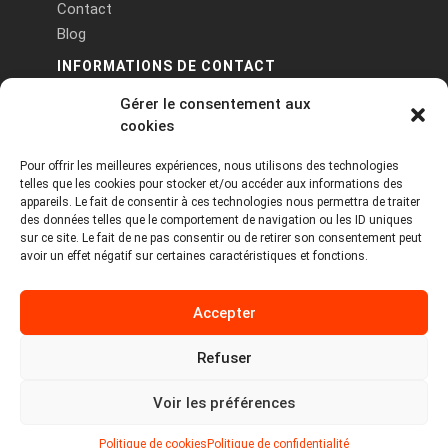
Contact
Blog
INFORMATIONS DE CONTACT
Gérer le consentement aux
PA Keneach Ouest - 5 rue de Belle-Île - 56400
cookies
Plougoumelen
Pour offrir les meilleures expériences, nous utilisons des technologies
contact@logiciels-etiquettes.com
telles que les cookies pour stocker et/ou accéder aux informations des
09 71 37 25 93
appareils. Le fait de consentir à ces technologies nous permettra de traiter
des données telles que le comportement de navigation ou les ID uniques
sur ce site. Le fait de ne pas consentir ou de retirer son consentement peut
avoir un effet négatif sur certaines caractéristiques et fonctions.
Accepter
Refuser
Copyright © 2026 Tous droits réservés -
MPDYS
Voir les préférences
Mentions légales
Politique de cookies
Politique de confidentialité