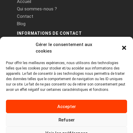
Accueil
Qui sommes-nous ?
Contact
Blog
INFORMATIONS DE CONTACT
Gérer le consentement aux
PA Keneach Ouest - 5 rue de Belle-Île - 56400
cookies
Plougoumelen
Pour offrir les meilleures expériences, nous utilisons des technologies
contact@logiciels-etiquettes.com
telles que les cookies pour stocker et/ou accéder aux informations des
09 71 37 25 93
appareils. Le fait de consentir à ces technologies nous permettra de traiter
des données telles que le comportement de navigation ou les ID uniques
sur ce site. Le fait de ne pas consentir ou de retirer son consentement peut
avoir un effet négatif sur certaines caractéristiques et fonctions.
Accepter
Refuser
Copyright © 2026 Tous droits réservés -
MPDYS