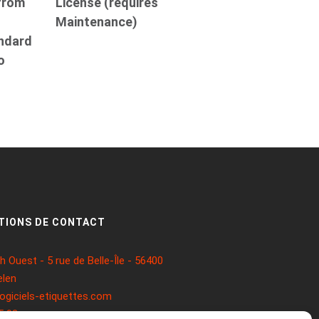
from
License (requires
Maintenance)
andard
o
TIONS DE CONTACT
 Ouest - 5 rue de Belle-Île - 56400
len
ogiciels-etiquettes.com
5 93