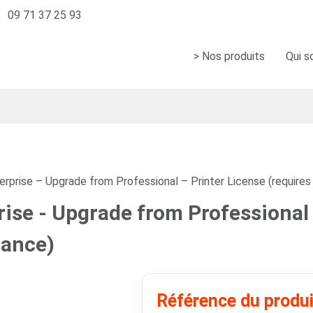
09 71 37 25 93
> Nos produits
Qui 
rprise – Upgrade from Professional – Printer License (require
ise - Upgrade from Professional 
nance)
Référence du produ