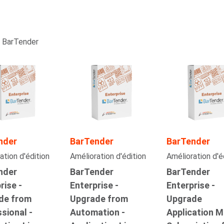
e BarTender
nder
BarTender
BarTender
ation d'édition
Amélioration d'édition
Amélioration d'é
nder
BarTender
BarTender
rise -
Enterprise -
Enterprise -
de from
Upgrade from
Upgrade
sional -
Automation -
Application M