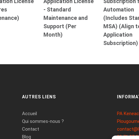
ation License
Application License
Subscription 
res
- Standard
Automation
enance)
Maintenance and
(Includes St
Support (Per
MSA) (Align t
Month)
Application
Subscription)
AUTRES LIENS
INFORMA
Accueil
PA Keneach
Qui sommes-nous ?
Plougoume
Contact
contact@l
Blog
09 71 37 2