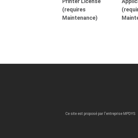
Printer License
Applic
(requires
(requi
Maintenance)
Maint
Ce site est proposé par l'entreprise MPDYS