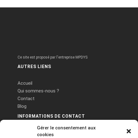
Ce site est proposé par l'entreprise MPDYS
AUTRES LIENS
Accueil
Qui sommes-nous ?
Contact
Blog
INFORMATIONS DE CONTACT
Gérer le consentement aux
PA Keneach Ouest - 5 rue de Belle-Île - 56400
cookies