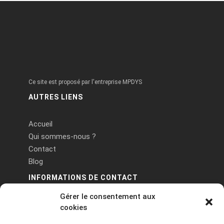
Ce site est proposé par l'entreprise MPDYS
AUTRES LIENS
Accueil
Qui sommes-nous ?
Contact
Blog
INFORMATIONS DE CONTACT
Gérer le consentement aux
PA Keneach Ouest - 5 rue de Belle-Île - 56400
cookies
Plougoumelen