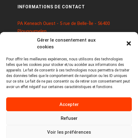
INFORMATIONS DE CONTACT
PA Keneach Ouest - 5 rue de Belle-Île - 56400
Plougoumelen
contact@logiciels-etiquettes.com
Gérer le consentement aux
09 71 37 25 93
cookies
Pour offrir les meilleures expériences, nous utilisons des technologies
telles que les cookies pour stocker et/ou accéder aux informations des
appareils. Le fait de consentir à ces technologies nous permettra de traiter
des données telles que le comportement de navigation ou les ID uniques
sur ce site. Le fait de ne pas consentir ou de retirer son consentement peut
avoir un effet négatif sur certaines caractéristiques et fonctions.
Copyright © 2026 Tous droits réservés -
Accepter
MPDYS
Mentions légales
Refuser
Politique de cookies
Voir les préférences
Politique de confidentialité