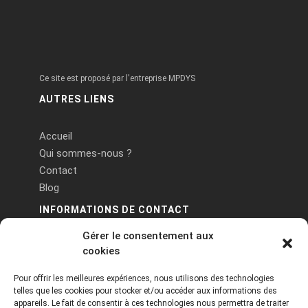
Ce site est proposé par l'entreprise MPDYS
AUTRES LIENS
Accueil
Qui sommes-nous ?
Contact
Blog
INFORMATIONS DE CONTACT
Gérer le consentement aux
PA Keneach Ouest - 5 rue de Belle-Île - 56400
cookies
Plougoumelen
Pour offrir les meilleures expériences, nous utilisons des technologies
contact@logiciels-etiquettes.com
telles que les cookies pour stocker et/ou accéder aux informations des
09 71 37 25 93
appareils. Le fait de consentir à ces technologies nous permettra de traiter