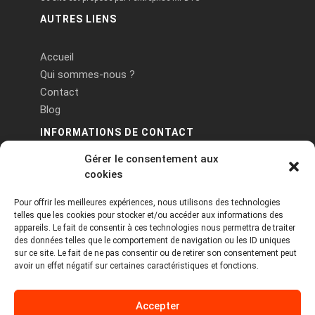
AUTRES LIENS
Accueil
Qui sommes-nous ?
Contact
Blog
INFORMATIONS DE CONTACT
Gérer le consentement aux
PA Keneach Ouest - 5 rue de Belle-Île - 56400
cookies
Plougoumelen
Pour offrir les meilleures expériences, nous utilisons des technologies
contact@logiciels-etiquettes.com
telles que les cookies pour stocker et/ou accéder aux informations des
09 71 37 25 93
appareils. Le fait de consentir à ces technologies nous permettra de traiter
des données telles que le comportement de navigation ou les ID uniques
sur ce site. Le fait de ne pas consentir ou de retirer son consentement peut
avoir un effet négatif sur certaines caractéristiques et fonctions.
Accepter