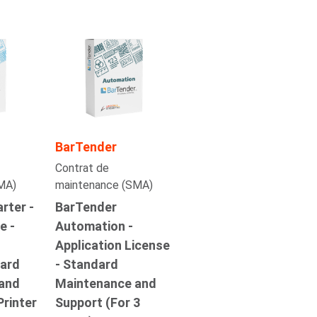
BarTender
Contrat de
MA)
maintenance (SMA)
rter -
BarTender
e -
Automation -
Application License
dard
- Standard
and
Maintenance and
Printer
Support (For 3