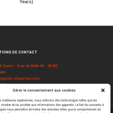
Years)
TIONS DE CONTACT
 Ouest - 5 rue de Belle-Île - 56400
len
ogiciels-etiquettes.com
5 93
Gérer le consentement aux cookies
les meilleures expériences, nous utilisons des technologies telles que les
 stocker et/ou accéder aux informations des appareils. Le fait de consentir à
gies nous permettra de traiter des données telles que le comportement de