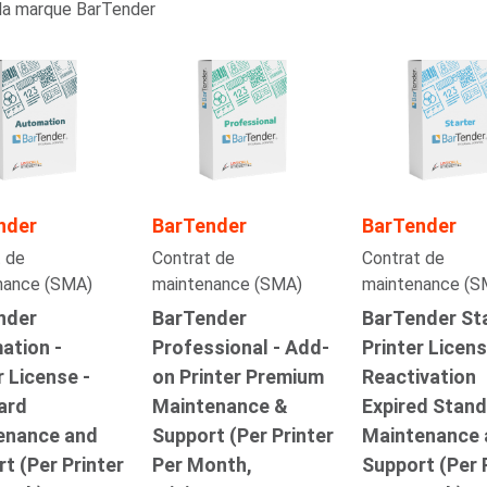
la marque BarTender
nder
BarTender
BarTender
 de
Contrat de
Contrat de
nance (SMA)
maintenance (SMA)
maintenance (S
nder
BarTender
BarTender Sta
ation -
Professional - Add-
Printer Licens
r License -
on Printer Premium
Reactivation
ard
Maintenance &
Expired Stan
enance and
Support (Per Printer
Maintenance 
t (Per Printer
Per Month,
Support (Per 