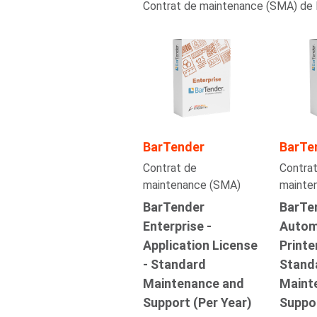
Contrat de maintenance (SMA) de 
BarTender
BarTe
Contrat de
Contrat
maintenance (SMA)
mainte
BarTender
BarTe
Enterprise -
Autom
Application License
Printe
- Standard
Stand
Maintenance and
Maint
Support (Per Year)
Suppor