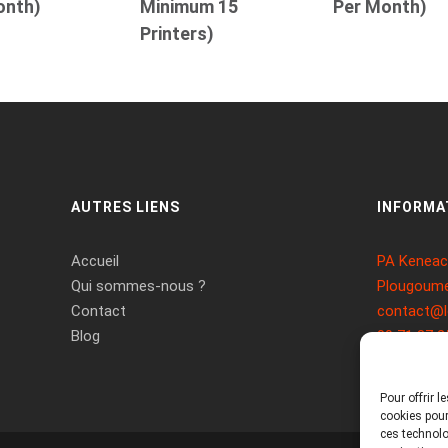
onth)
Minimum 15
Per Month)
Printers)
AUTRES LIENS
INFORMA
Accueil
PA Keneach
Qui sommes-nous ?
Plougoume
Contact
contact@l
Blog
09 71 37 2
Pour offrir 
cookies pour
ces technolo