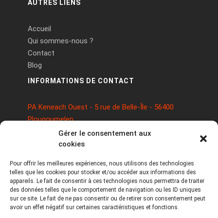
AUTRES LIENS
Accueil
Qui sommes-nous ?
Contact
Blog
INFORMATIONS DE CONTACT
PA Keneach Ouest - 5 rue de Belle-Île - 56400
Plougoumelen
contact@logiciels-etiquettes.com
Gérer le consentement aux
09 71 37 25 93
cookies
Pour offrir les meilleures expériences, nous utilisons des technologies
telles que les cookies pour stocker et/ou accéder aux informations des
appareils. Le fait de consentir à ces technologies nous permettra de traiter
des données telles que le comportement de navigation ou les ID uniques
sur ce site. Le fait de ne pas consentir ou de retirer son consentement peut
avoir un effet négatif sur certaines caractéristiques et fonctions.