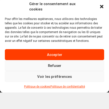
Gérer le consentement aux
PA Keneach Ouest - 5 rue de Belle-Île - 56400
cookies
Plougoumelen
Pour offrir les meilleures expériences, nous utilisons des technologies
contact@logiciels-etiquettes.com
telles que les cookies pour stocker et/ou accéder aux informations des
09 71 37 25 93
appareils. Le fait de consentir à ces technologies nous permettra de traiter
des données telles que le comportement de navigation ou les ID uniques
sur ce site. Le fait de ne pas consentir ou de retirer son consentement peut
avoir un effet négatif sur certaines caractéristiques et fonctions.
Accepter
Refuser
Copyright © 2026 Tous droits réservés -
MPDYS
Voir les préférences
Mentions légales
Politique de cookies
Politique de confidentialité
Politique de cookies
Politique de confidentialité