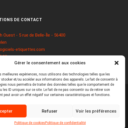
TIONS DE CONTACT
 Ouest - 5 rue de Belle-Île - 56400
len
ogiciels-etiquettes.com
5 93
Gérer le consentement aux cookies
les meilleures expériences, nous utilisons des technologies telles que les
 stocker et/ou accéder aux informations des appareils. Le fait de consentir à
gies nous permettra de traiter des données telles que le comportement de
 les ID uniques sur ce site. Le fait de ne pas consentir ou de retirer son
 peut avoir un effet négatif sur certaines caractéristiques et fonctions.
Mentions légales
Politique de cookies
cepter
Refuser
Voir les préférences
Politique de confidentialité
Politique de cookies
Politique de confidentialité