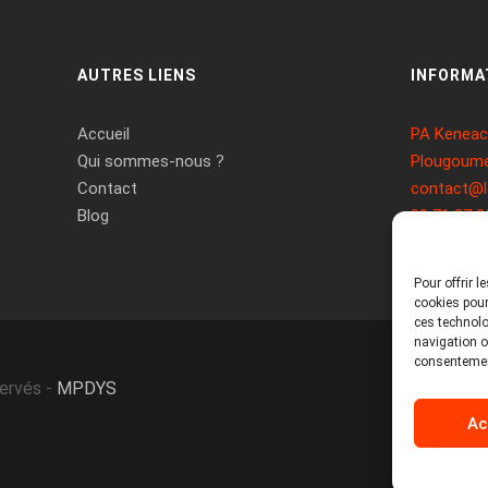
AUTRES LIENS
INFORMA
Accueil
PA Keneach
Qui sommes-nous ?
Plougoume
Contact
contact@l
Blog
09 71 37 2
Pour offrir 
cookies pour
ces technolo
navigation ou
consentement
servés -
MPDYS
Ac