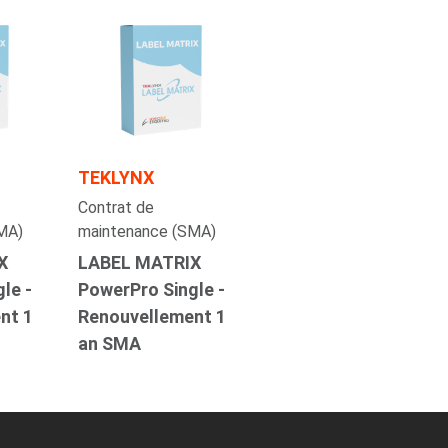
TEKLYNX
Contrat de
MA)
maintenance (SMA)
X
LABEL MATRIX
le -
PowerPro Single -
nt 1
Renouvellement 1
an SMA