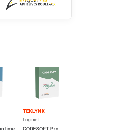
TEKLYNX
Logiciel
untime
CODESOFT Pro