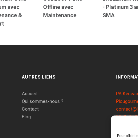
num avec
Offline avec
- Platinum 3 
enance &
Maintenance
SMA
rt
AUTRES LIENS
INFORMA
Accueil
PA Keneach
Qui sommes-nous ?
Plougoume
Contact
contact@l
Blog
09 71 37 2
Pour offrir 