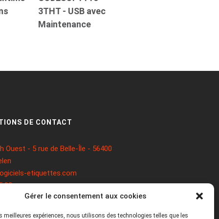
ans
3THT - USB avec
Maintenance
TIONS DE CONTACT
 Ouest - 5 rue de Belle-Île - 56400
len
ogiciels-etiquettes.com
5 93
Gérer le consentement aux cookies
les meilleures expériences, nous utilisons des technologies telles que les