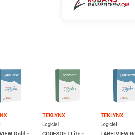
YNX
TEKLYNX
TEKLYNX
l
Logiciel
Logiciel
VIEW Gold -
CODESOFT Lite -
LABELVIEW R