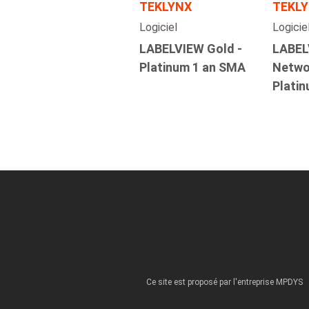
TEKLYNX
TEKL
Logiciel
Logicie
LABELVIEW Gold -
LABEL
Platinum 1 an SMA
Networ
Plati
Ce site est proposé par l'entreprise MPDYS