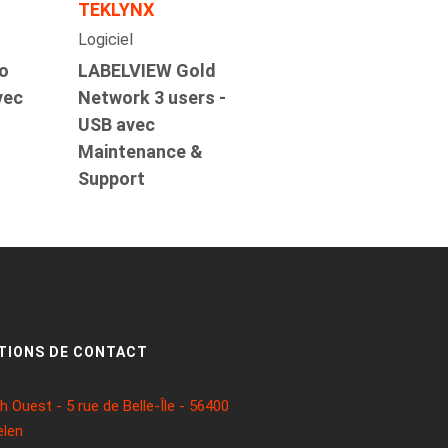
TEKLYNX
Logiciel
o
LABELVIEW Gold
vec
Network 3 users -
USB avec
Maintenance &
Support
TIONS DE CONTACT
 Ouest - 5 rue de Belle-Île - 56400
len