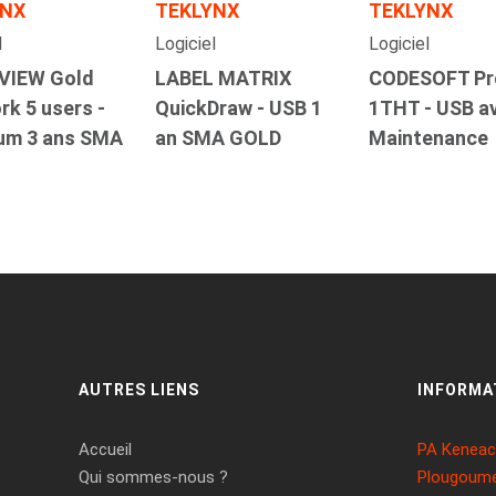
YNX
TEKLYNX
TEKLYNX
l
Logiciel
Logiciel
VIEW Gold
LABEL MATRIX
CODESOFT Pr
k 5 users -
QuickDraw - USB 1
1THT - USB a
num 3 ans SMA
an SMA GOLD
Maintenance
AUTRES LIENS
INFORMA
Accueil
PA Keneach
Qui sommes-nous ?
Plougoume