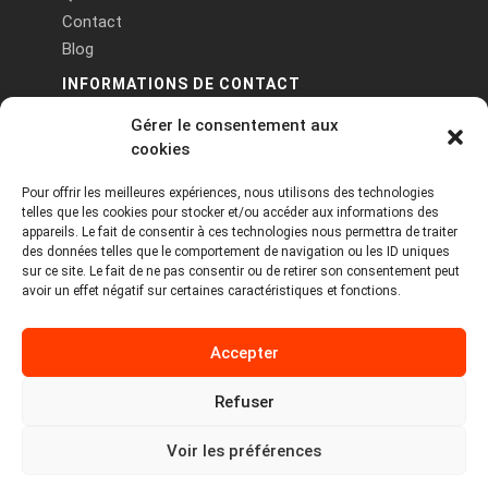
Contact
Blog
INFORMATIONS DE CONTACT
Gérer le consentement aux
PA Keneach Ouest - 5 rue de Belle-Île - 56400
cookies
Plougoumelen
Pour offrir les meilleures expériences, nous utilisons des technologies
contact@logiciels-etiquettes.com
telles que les cookies pour stocker et/ou accéder aux informations des
09 71 37 25 93
appareils. Le fait de consentir à ces technologies nous permettra de traiter
des données telles que le comportement de navigation ou les ID uniques
sur ce site. Le fait de ne pas consentir ou de retirer son consentement peut
avoir un effet négatif sur certaines caractéristiques et fonctions.
Accepter
Refuser
Copyright © 2026 Tous droits réservés -
MPDYS
Voir les préférences
Mentions légales