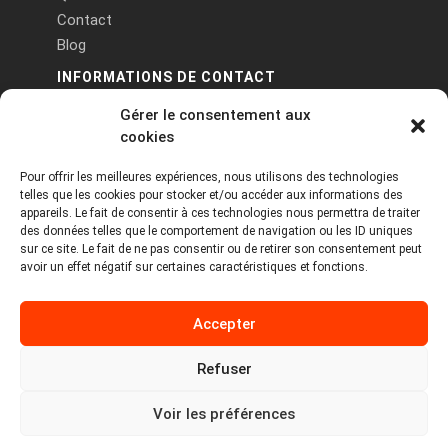
Contact
Blog
INFORMATIONS DE CONTACT
Gérer le consentement aux
PA Keneach Ouest - 5 rue de Belle-Île - 56400
cookies
Plougoumelen
Pour offrir les meilleures expériences, nous utilisons des technologies
contact@logiciels-etiquettes.com
telles que les cookies pour stocker et/ou accéder aux informations des
09 71 37 25 93
appareils. Le fait de consentir à ces technologies nous permettra de traiter
des données telles que le comportement de navigation ou les ID uniques
sur ce site. Le fait de ne pas consentir ou de retirer son consentement peut
avoir un effet négatif sur certaines caractéristiques et fonctions.
Accepter
Refuser
Copyright © 2026 Tous droits réservés -
MPDYS
Voir les préférences
Mentions légales