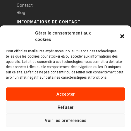
Contact
Blog
INFORMATIONS DE CONTACT
Gérer le consentement aux
PA Keneach Ouest - 5 rue de Belle-Île - 56400
cookies
Plougoumelen
Pour offrir les meilleures expériences, nous utilisons des technologies
contact@logiciels-etiquettes.com
telles que les cookies pour stocker et/ou accéder aux informations des
09 71 37 25 93
appareils. Le fait de consentir à ces technologies nous permettra de traiter
des données telles que le comportement de navigation ou les ID uniques
sur ce site. Le fait de ne pas consentir ou de retirer son consentement peut
avoir un effet négatif sur certaines caractéristiques et fonctions.
Accepter
Refuser
Copyright © 2026 Tous droits réservés -
MPDYS
Voir les préférences
Mentions légales