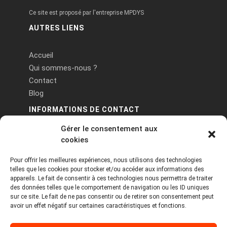
Ce site est proposé par l'entreprise MPDYS
AUTRES LIENS
Accueil
Qui sommes-nous ?
Contact
Blog
INFORMATIONS DE CONTACT
Gérer le consentement aux
PA Keneach Ouest - 5 rue de Belle-Île - 56400
cookies
Plougoumelen
Pour offrir les meilleures expériences, nous utilisons des technologies
contact@logiciels-etiquettes.com
telles que les cookies pour stocker et/ou accéder aux informations des
09 71 37 25 93
appareils. Le fait de consentir à ces technologies nous permettra de traiter
des données telles que le comportement de navigation ou les ID uniques
sur ce site. Le fait de ne pas consentir ou de retirer son consentement peut
avoir un effet négatif sur certaines caractéristiques et fonctions.