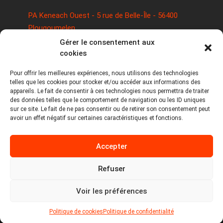
PA Keneach Ouest - 5 rue de Belle-Île - 56400
Plougoumelen
contact@logiciels-etiquettes.com
Gérer le consentement aux
09 71 37 25 93
cookies
Pour offrir les meilleures expériences, nous utilisons des technologies
telles que les cookies pour stocker et/ou accéder aux informations des
appareils. Le fait de consentir à ces technologies nous permettra de traiter
des données telles que le comportement de navigation ou les ID uniques
sur ce site. Le fait de ne pas consentir ou de retirer son consentement peut
avoir un effet négatif sur certaines caractéristiques et fonctions.
Copyright © 2026 Tous droits réservés -
Accepter
MPDYS
Mentions légales
Refuser
Politique de cookies
Voir les préférences
Politique de confidentialité
Politique de cookies
Politique de confidentialité