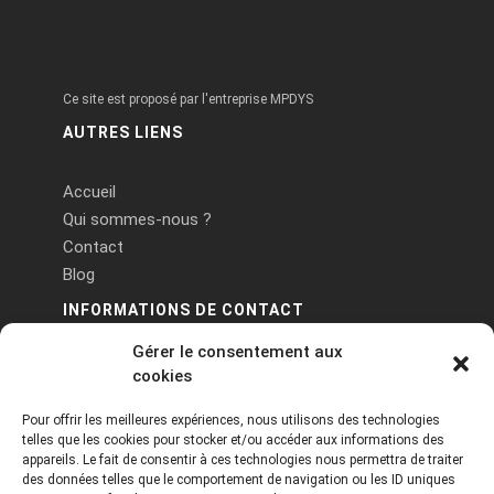
Ce site est proposé par l'entreprise MPDYS
AUTRES LIENS
Accueil
Qui sommes-nous ?
Contact
Blog
INFORMATIONS DE CONTACT
Gérer le consentement aux
PA Keneach Ouest - 5 rue de Belle-Île - 56400
cookies
Plougoumelen
Pour offrir les meilleures expériences, nous utilisons des technologies
contact@logiciels-etiquettes.com
telles que les cookies pour stocker et/ou accéder aux informations des
09 71 37 25 93
appareils. Le fait de consentir à ces technologies nous permettra de traiter
des données telles que le comportement de navigation ou les ID uniques