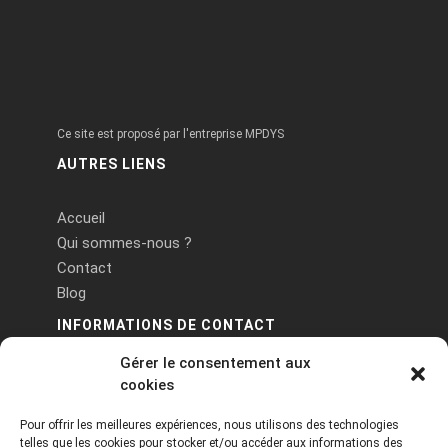
Ce site est proposé par l'entreprise MPDYS
AUTRES LIENS
Accueil
Qui sommes-nous ?
Contact
Blog
INFORMATIONS DE CONTACT
Gérer le consentement aux
PA Keneach Ouest - 5 rue de Belle-Île - 56400
cookies
Plougoumelen
Pour offrir les meilleures expériences, nous utilisons des technologies
contact@logiciels-etiquettes.com
telles que les cookies pour stocker et/ou accéder aux informations des