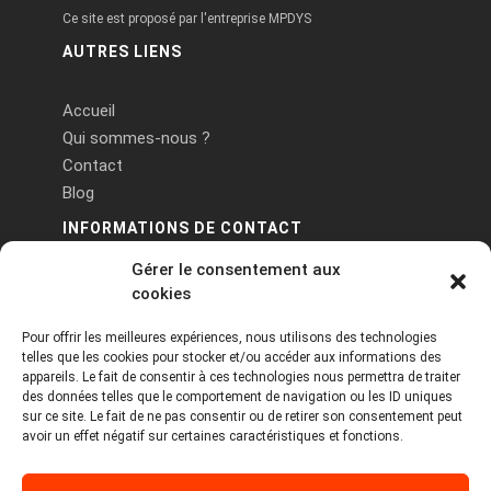
Ce site est proposé par l'entreprise MPDYS
AUTRES LIENS
Accueil
Qui sommes-nous ?
Contact
Blog
INFORMATIONS DE CONTACT
Gérer le consentement aux
PA Keneach Ouest - 5 rue de Belle-Île - 56400
cookies
Plougoumelen
Pour offrir les meilleures expériences, nous utilisons des technologies
contact@logiciels-etiquettes.com
telles que les cookies pour stocker et/ou accéder aux informations des
09 71 37 25 93
appareils. Le fait de consentir à ces technologies nous permettra de traiter
des données telles que le comportement de navigation ou les ID uniques
sur ce site. Le fait de ne pas consentir ou de retirer son consentement peut
avoir un effet négatif sur certaines caractéristiques et fonctions.