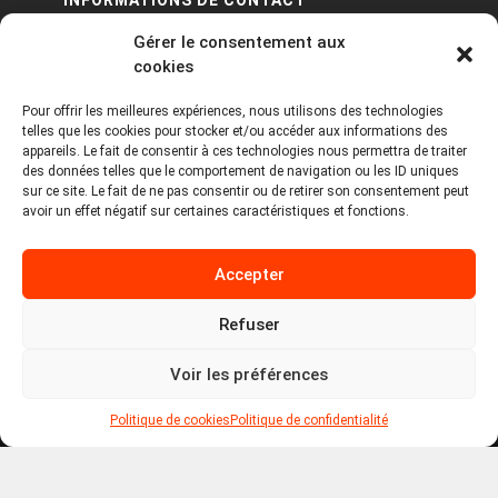
INFORMATIONS DE CONTACT
Gérer le consentement aux
PA Keneach Ouest - 5 rue de Belle-Île - 56400
cookies
Plougoumelen
Pour offrir les meilleures expériences, nous utilisons des technologies
contact@logiciels-etiquettes.com
telles que les cookies pour stocker et/ou accéder aux informations des
09 71 37 25 93
appareils. Le fait de consentir à ces technologies nous permettra de traiter
des données telles que le comportement de navigation ou les ID uniques
sur ce site. Le fait de ne pas consentir ou de retirer son consentement peut
avoir un effet négatif sur certaines caractéristiques et fonctions.
Accepter
Refuser
Copyright © 2026 Tous droits réservés -
MPDYS
Voir les préférences
Mentions légales
Politique de cookies
Politique de confidentialité
Politique de cookies
Politique de confidentialité