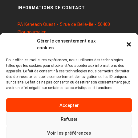
INFORMATIONS DE CONTACT
PA Keneach Ouest - 5 rue de Belle-Île - 56400
Plougoumelen
contact@logiciels-etiquettes.com
Gérer le consentement aux
09 71 37 25 93
cookies
Pour offrir les meilleures expériences, nous utilisons des technologies
telles que les cookies pour stocker et/ou accéder aux informations des
appareils. Le fait de consentir à ces technologies nous permettra de traiter
des données telles que le comportement de navigation ou les ID uniques
sur ce site. Le fait de ne pas consentir ou de retirer son consentement peut
avoir un effet négatif sur certaines caractéristiques et fonctions.
Copyright © 2026 Tous droits réservés -
Accepter
MPDYS
Mentions légales
Refuser
Politique de cookies
Voir les préférences
Politique de confidentialité