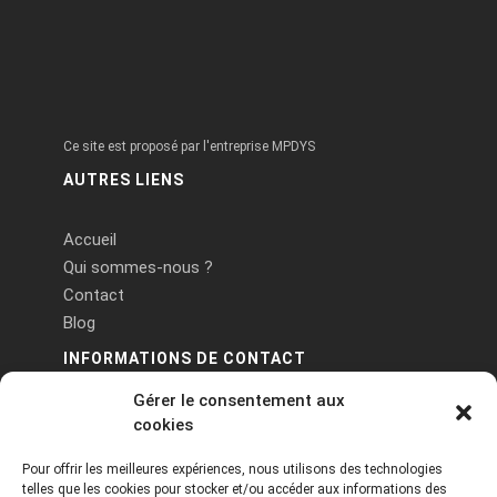
Ce site est proposé par l'entreprise MPDYS
AUTRES LIENS
Accueil
Qui sommes-nous ?
Contact
Blog
INFORMATIONS DE CONTACT
Gérer le consentement aux
PA Keneach Ouest - 5 rue de Belle-Île - 56400
cookies
Plougoumelen
Pour offrir les meilleures expériences, nous utilisons des technologies
contact@logiciels-etiquettes.com
telles que les cookies pour stocker et/ou accéder aux informations des