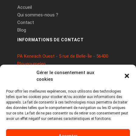
Accueil
Qui sommes-nous ?
Contact
Blog
INFORMATIONS DE CONTACT
PA Keneach Ouest - 5 rue de Belle-Île - 56400
Plougoumelen
contact@logiciels-etiquettes.com
Gérer le consentement aux
09 71 37 25 93
cookies
Pour offrir les meilleures expériences, nous utilisons des technologies
telles que les cookies pour stocker et/ou accéder aux informations des
appareils. Le fait de consentir à ces technologies nous permettra de traiter
des données telles que le comportement de navigation ou les ID uniques
sur ce site. Le fait de ne pas consentir ou de retirer son consentement peut
avoir un effet négatif sur certaines caractéristiques et fonctions.
Copyright © 2026 Tous droits réservés -
Accepter