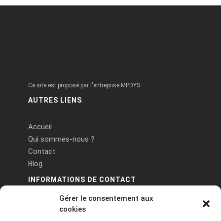
Ce site est proposé par l'entreprise MPDYS
AUTRES LIENS
Accueil
Qui sommes-nous ?
Contact
Blog
INFORMATIONS DE CONTACT
Gérer le consentement aux
PA Keneach Ouest - 5 rue de Belle-Île - 56400
cookies
Plougoumelen