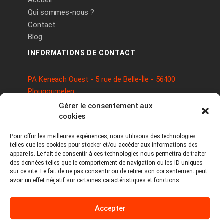
Accueil
Qui sommes-nous ?
Contact
Blog
INFORMATIONS DE CONTACT
PA Keneach Ouest - 5 rue de Belle-Île - 56400
Plougoumelen
contact@logiciels-etiquettes.com
Gérer le consentement aux
09 71 37 25 93
cookies
Pour offrir les meilleures expériences, nous utilisons des technologies
telles que les cookies pour stocker et/ou accéder aux informations des
appareils. Le fait de consentir à ces technologies nous permettra de traiter
des données telles que le comportement de navigation ou les ID uniques
sur ce site. Le fait de ne pas consentir ou de retirer son consentement peut
avoir un effet négatif sur certaines caractéristiques et fonctions.
Copyright © 2026 Tous droits réservés -
Accepter
MPDYS