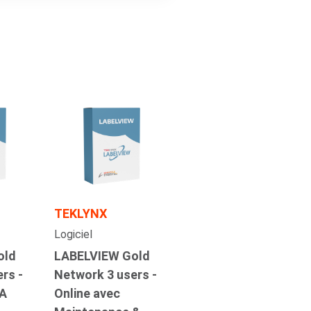
TEKLYNX
Logiciel
old
LABELVIEW Gold
rs -
Network 3 users -
MA
Online avec