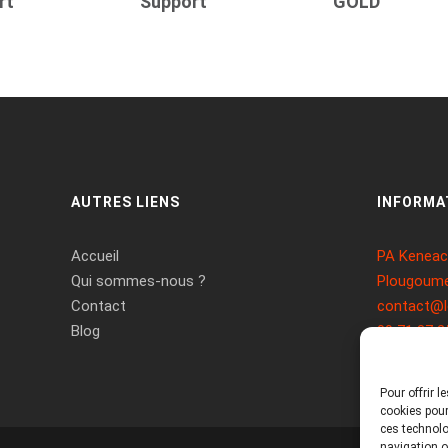
rt
Support
GOLD
AUTRES LIENS
INFORMA
Accueil
PA Keneach
Qui sommes-nous ?
Plougoume
Contact
contact@l
Blog
09 71 37 2
Pour offrir 
cookies pour
ces technolo
navigation ou