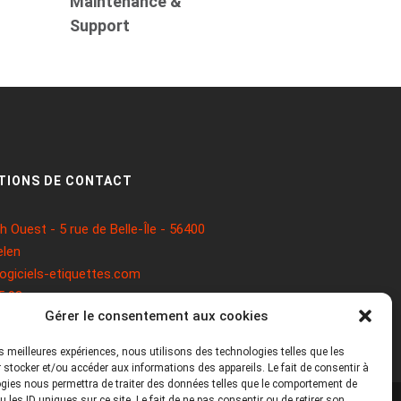
Maintenance &
Support
TIONS DE CONTACT
 Ouest - 5 rue de Belle-Île - 56400
len
ogiciels-etiquettes.com
5 93
Gérer le consentement aux cookies
les meilleures expériences, nous utilisons des technologies telles que les
 stocker et/ou accéder aux informations des appareils. Le fait de consentir à
gies nous permettra de traiter des données telles que le comportement de
 les ID uniques sur ce site. Le fait de ne pas consentir ou de retirer son