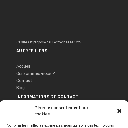
Ce site est proposé par l'entreprise MPDYS
AUTRES LIENS
Accueil
Qui sommes-nous ?
Contact
Blog
INFORMATIONS DE CONTACT
Gérer le consentement aux
PA Keneach Ouest - 5 rue de Belle-Île - 56400
cookies
Plougoumelen
Pour offrir les meilleures expériences, nous utilisons des technologies
contact@logiciels-etiquettes.com