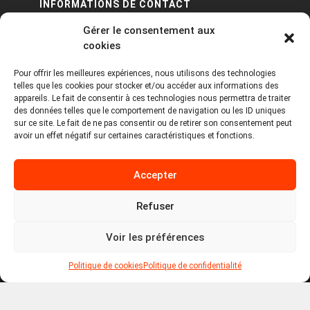
INFORMATIONS DE CONTACT
Gérer le consentement aux
PA Keneach Ouest - 5 rue de Belle-Île - 56400
cookies
Plougoumelen
Pour offrir les meilleures expériences, nous utilisons des technologies
contact@logiciels-etiquettes.com
telles que les cookies pour stocker et/ou accéder aux informations des
09 71 37 25 93
appareils. Le fait de consentir à ces technologies nous permettra de traiter
des données telles que le comportement de navigation ou les ID uniques
sur ce site. Le fait de ne pas consentir ou de retirer son consentement peut
avoir un effet négatif sur certaines caractéristiques et fonctions.
Accepter
Refuser
Copyright © 2026 Tous droits réservés -
MPDYS
Voir les préférences
Mentions légales
Politique de cookies
Politique de confidentialité
Politique de cookies
Politique de confidentialité