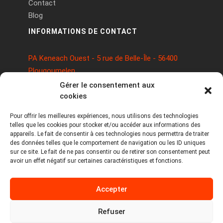
Contact
Blog
INFORMATIONS DE CONTACT
PA Keneach Ouest - 5 rue de Belle-Île - 56400
Plougoumelen
contact@logiciels-etiquettes.com
Gérer le consentement aux
09 71 37 25 93
cookies
Pour offrir les meilleures expériences, nous utilisons des technologies
telles que les cookies pour stocker et/ou accéder aux informations des
appareils. Le fait de consentir à ces technologies nous permettra de traiter
des données telles que le comportement de navigation ou les ID uniques
sur ce site. Le fait de ne pas consentir ou de retirer son consentement peut
avoir un effet négatif sur certaines caractéristiques et fonctions.
Copyright © 2026 Tous droits réservés -
Accepter
MPDYS
Mentions légales
Refuser
Politique de cookies