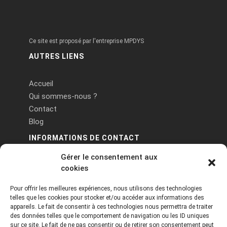
Ce site est proposé par l'entreprise MPDYS
AUTRES LIENS
Accueil
Qui sommes-nous ?
Contact
Blog
INFORMATIONS DE CONTACT
Gérer le consentement aux
PA Keneach Ouest - 5 rue de Belle-Île - 56400
cookies
Plougoumelen
Pour offrir les meilleures expériences, nous utilisons des technologies
contact@logiciels-etiquettes.com
telles que les cookies pour stocker et/ou accéder aux informations des
09 71 37 25 93
appareils. Le fait de consentir à ces technologies nous permettra de traiter
des données telles que le comportement de navigation ou les ID uniques
sur ce site. Le fait de ne pas consentir ou de retirer son consentement peut