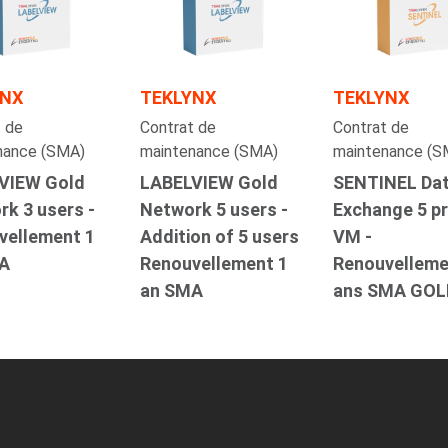
YNX
TEKLYNX
TEKLYNX
 de
Contrat de
Contrat de
nance (SMA)
maintenance (SMA)
maintenance (S
VIEW Gold
LABELVIEW Gold
SENTINEL Da
k 3 users -
Network 5 users -
Exchange 5 pr
vellement 1
Addition of 5 users
VM -
A
Renouvellement 1
Renouvelleme
an SMA
ans SMA GOL