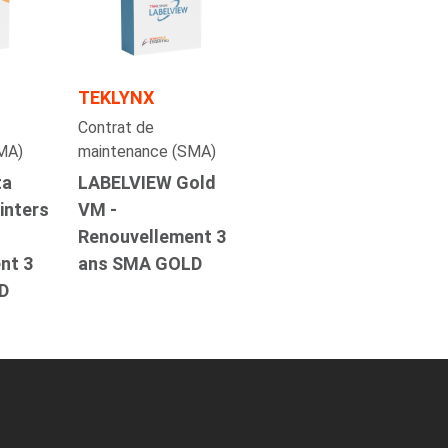
TEKLYNX
Contrat de
MA)
maintenance (SMA)
ta
LABELVIEW Gold
inters
VM -
Renouvellement 3
nt 3
ans SMA GOLD
D