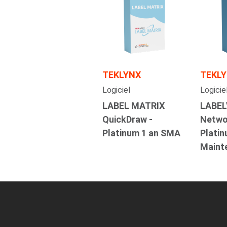
TEKLYNX
TEKL
Logiciel
Logicie
LABEL MATRIX
LABEL
QuickDraw -
Networ
Platinum 1 an SMA
Plati
Maint