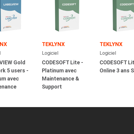
YNX
TEKLYNX
TEKLYNX
l
Logiciel
Logiciel
VIEW Gold
CODESOFT Lite -
CODESOFT Lit
k 5 users -
Platinum avec
Online 3 ans
num avec
Maintenance &
enance
Support