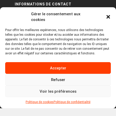
INFORMATIONS DE CONTACT
Gérer le consentement aux
PA Keneach Ouest - 5 rue de Belle-Île - 56400
cookies
Plougoumelen
Pour offrir les meilleures expériences, nous utilisons des technologies
contact@logiciels-etiquettes.com
telles que les cookies pour stocker et/ou accéder aux informations des
09 71 37 25 93
appareils. Le fait de consentir à ces technologies nous permettra de traiter
des données telles que le comportement de navigation ou les ID uniques
sur ce site. Le fait de ne pas consentir ou de retirer son consentement peut
avoir un effet négatif sur certaines caractéristiques et fonctions.
Accepter
Refuser
Copyright © 2026 Tous droits réservés -
MPDYS
Voir les préférences
Mentions légales
Politique de cookies
Politique de confidentialité
Politique de cookies
Politique de confidentialité