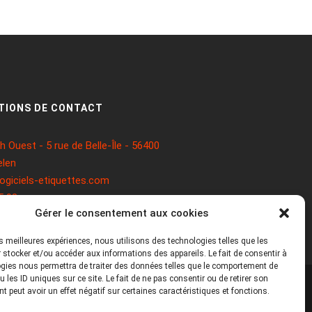
TIONS DE CONTACT
 Ouest - 5 rue de Belle-Île - 56400
len
ogiciels-etiquettes.com
5 93
Gérer le consentement aux cookies
les meilleures expériences, nous utilisons des technologies telles que les
 stocker et/ou accéder aux informations des appareils. Le fait de consentir à
gies nous permettra de traiter des données telles que le comportement de
 les ID uniques sur ce site. Le fait de ne pas consentir ou de retirer son
 peut avoir un effet négatif sur certaines caractéristiques et fonctions.
Mentions légales