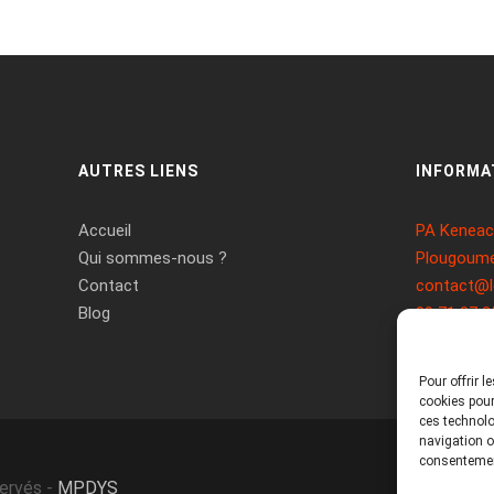
AUTRES LIENS
INFORMA
Accueil
PA Keneach
Qui sommes-nous ?
Plougoume
Contact
contact@l
Blog
09 71 37 2
Pour offrir 
cookies pour
ces technolo
navigation ou
consentement
servés -
MPDYS