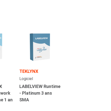
TEKLYNX
Logiciel
X
LABELVIEW Runtime
twork
- Platinum 3 ans
ne 1 an
SMA