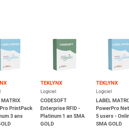
YNX
TEKLYNX
TEKLYNX
l
Logiciel
Logiciel
 MATRIX
CODESOFT
LABEL MATRI
Pro PrintPack
Enterprise RFID -
PowerPro Ne
inum 3 ans
Platinum 1 an SMA
5 users - Onli
GOLD
GOLD
SMA GOLD