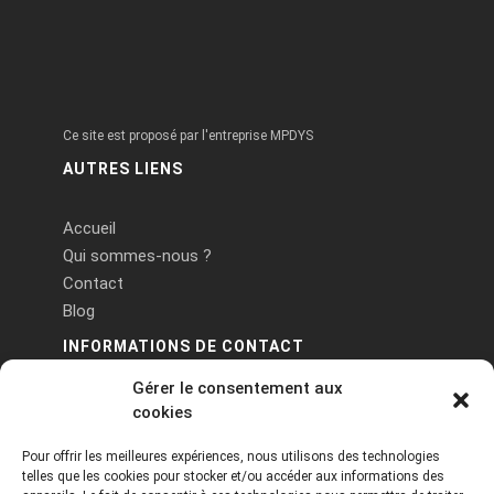
Ce site est proposé par l'entreprise MPDYS
AUTRES LIENS
Accueil
Qui sommes-nous ?
Contact
Blog
INFORMATIONS DE CONTACT
Gérer le consentement aux
PA Keneach Ouest - 5 rue de Belle-Île - 56400
cookies
Plougoumelen
Pour offrir les meilleures expériences, nous utilisons des technologies
contact@logiciels-etiquettes.com
telles que les cookies pour stocker et/ou accéder aux informations des
09 71 37 25 93