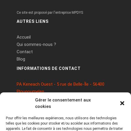
Ce site est proposé par l'entreprise MPDYS
AUTRES LIENS
Accueil
Qui sommes-nous ?
Contact
Blog
INFORMATIONS DE CONTACT
PA Keneach Ouest - 5 rue de Belle-Île - 56400
Plougoumelen
contact@logiciels-etiquettes.com
Gérer le consentement aux
09 71 37 25 93
cookies
Pour offrir les meilleures expériences, nous utilisons des technologies
telles que les cookies pour stocker et/ou accéder aux informations des
appareils. Le fait de consentir à ces technologies nous permettra de traiter