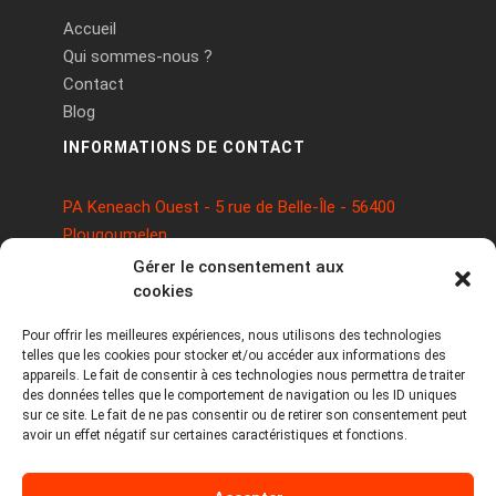
Accueil
Qui sommes-nous ?
Contact
Blog
INFORMATIONS DE CONTACT
PA Keneach Ouest - 5 rue de Belle-Île - 56400
Plougoumelen
contact@logiciels-etiquettes.com
Gérer le consentement aux
09 71 37 25 93
cookies
Pour offrir les meilleures expériences, nous utilisons des technologies
telles que les cookies pour stocker et/ou accéder aux informations des
appareils. Le fait de consentir à ces technologies nous permettra de traiter
des données telles que le comportement de navigation ou les ID uniques
sur ce site. Le fait de ne pas consentir ou de retirer son consentement peut
avoir un effet négatif sur certaines caractéristiques et fonctions.
Copyright © 2026 Tous droits réservés -