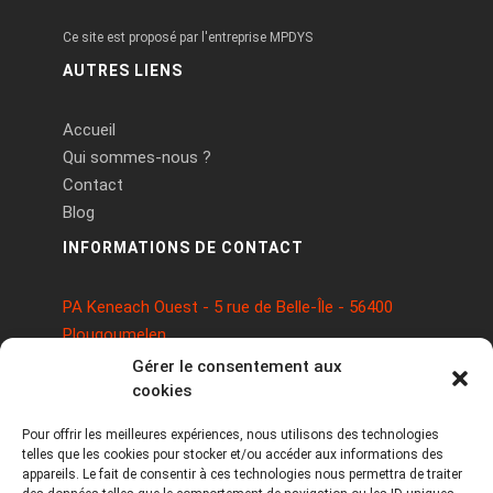
Ce site est proposé par l'entreprise MPDYS
AUTRES LIENS
Accueil
Qui sommes-nous ?
Contact
Blog
INFORMATIONS DE CONTACT
PA Keneach Ouest - 5 rue de Belle-Île - 56400
Plougoumelen
contact@logiciels-etiquettes.com
Gérer le consentement aux
09 71 37 25 93
cookies
Pour offrir les meilleures expériences, nous utilisons des technologies
telles que les cookies pour stocker et/ou accéder aux informations des
appareils. Le fait de consentir à ces technologies nous permettra de traiter