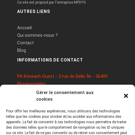
Ce site est proposé par l'entreprise MPDYS
AUTRES LIENS
Accueil
Qui sommes-nous ?
Contact
Blog
INFORMATIONS DE CONTACT
PA Keneach Ouest - 5 rue de Belle-Île - 56400
Plougoumelen
contact@logiciels-etiquettes.com
Gérer le consentement aux
09 71 37 25 93
cookies
Pour offrir les meilleures expériences, nous utilisons des technologies
telles que les cookies pour stocker et/ou accéder aux informations des
appareils. Le fait de consentir à ces technologies nous permettra de traiter
des données telles que le comportement de navigation ou les ID uniques
sur ce site. Le fait de ne pas consentir ou de retirer son consentement peut