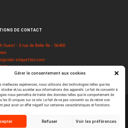
TIONS DE CONTACT
 Ouest - 5 rue de Belle-Île - 56400
len
ogiciels-etiquettes.com
5 93
Gérer le consentement aux cookies
les meilleures expériences, nous utilisons des technologies telles que les
 stocker et/ou accéder aux informations des appareils. Le fait de consentir à
gies nous permettra de traiter des données telles que le comportement de
 les ID uniques sur ce site. Le fait de ne pas consentir ou de retirer son
 peut avoir un effet négatif sur certaines caractéristiques et fonctions.
Mentions légales
Politique de cookies
cepter
Refuser
Voir les préférences
Politique de confidentialité