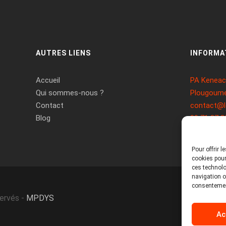
AUTRES LIENS
INFORMA
Accueil
PA Keneach
Qui sommes-nous ?
Plougoume
Contact
contact@l
Blog
09 71 37 2
Pour offrir 
cookies pour
ces technolo
navigation ou
consentement
servés -
MPDYS
Ac