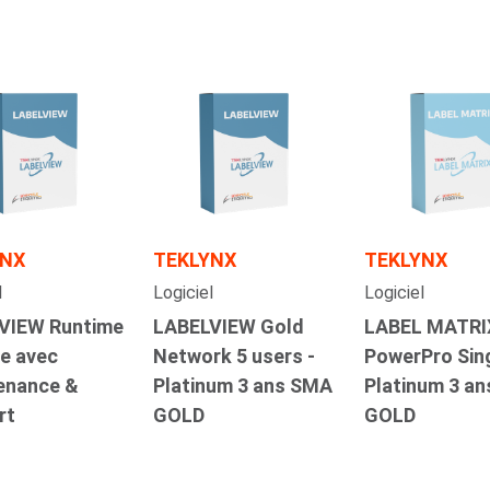
YNX
TEKLYNX
TEKLYNX
l
Logiciel
Logiciel
VIEW Runtime
LABELVIEW Gold
LABEL MATRI
ne avec
Network 5 users -
PowerPro Sing
enance &
Platinum 3 ans SMA
Platinum 3 a
rt
GOLD
GOLD