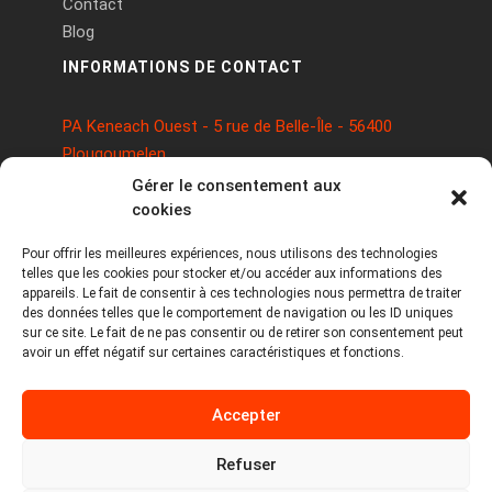
Contact
Blog
INFORMATIONS DE CONTACT
PA Keneach Ouest - 5 rue de Belle-Île - 56400
Plougoumelen
contact@logiciels-etiquettes.com
Gérer le consentement aux
09 71 37 25 93
cookies
Pour offrir les meilleures expériences, nous utilisons des technologies
telles que les cookies pour stocker et/ou accéder aux informations des
appareils. Le fait de consentir à ces technologies nous permettra de traiter
des données telles que le comportement de navigation ou les ID uniques
sur ce site. Le fait de ne pas consentir ou de retirer son consentement peut
avoir un effet négatif sur certaines caractéristiques et fonctions.
Copyright © 2026 Tous droits réservés -
Accepter
MPDYS
Mentions légales
Refuser
Politique de cookies