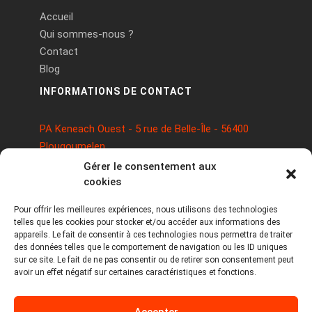
Accueil
Qui sommes-nous ?
Contact
Blog
INFORMATIONS DE CONTACT
PA Keneach Ouest - 5 rue de Belle-Île - 56400
Plougoumelen
contact@logiciels-etiquettes.com
Gérer le consentement aux
09 71 37 25 93
cookies
Pour offrir les meilleures expériences, nous utilisons des technologies
telles que les cookies pour stocker et/ou accéder aux informations des
appareils. Le fait de consentir à ces technologies nous permettra de traiter
des données telles que le comportement de navigation ou les ID uniques
sur ce site. Le fait de ne pas consentir ou de retirer son consentement peut
avoir un effet négatif sur certaines caractéristiques et fonctions.
Copyright © 2026 Tous droits réservés -
Accepter