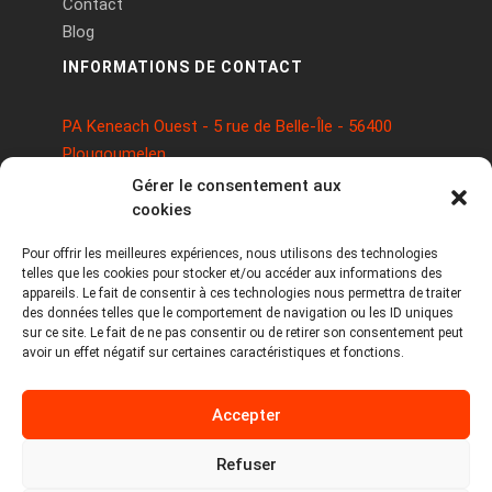
Contact
Blog
INFORMATIONS DE CONTACT
PA Keneach Ouest - 5 rue de Belle-Île - 56400
Plougoumelen
contact@logiciels-etiquettes.com
Gérer le consentement aux
09 71 37 25 93
cookies
Pour offrir les meilleures expériences, nous utilisons des technologies
telles que les cookies pour stocker et/ou accéder aux informations des
appareils. Le fait de consentir à ces technologies nous permettra de traiter
des données telles que le comportement de navigation ou les ID uniques
sur ce site. Le fait de ne pas consentir ou de retirer son consentement peut
avoir un effet négatif sur certaines caractéristiques et fonctions.
Copyright © 2026 Tous droits réservés -
Accepter
MPDYS
Mentions légales
Refuser
Politique de cookies