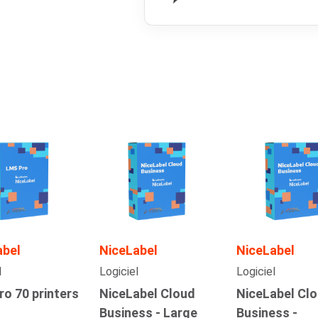
abel
NiceLabel
NiceLabel
l
Logiciel
Logiciel
o 70 printers
NiceLabel Cloud
NiceLabel Cl
Business - Large
Business -