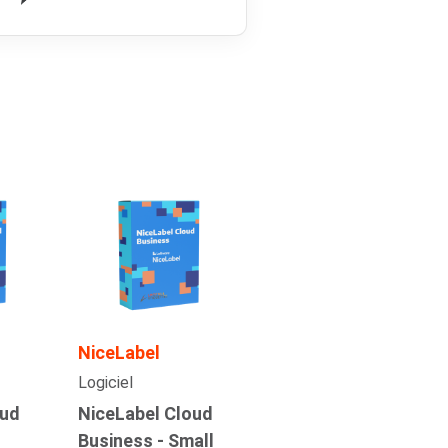
NiceLabel
Logiciel
oud
NiceLabel Cloud
Business - Small