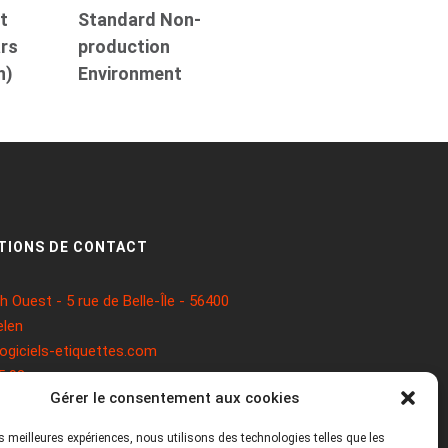
t
Standard Non-
ars
production
n)
Environment
TIONS DE CONTACT
 Ouest - 5 rue de Belle-Île - 56400
len
ogiciels-etiquettes.com
5 93
Gérer le consentement aux cookies
les meilleures expériences, nous utilisons des technologies telles que les