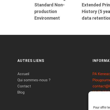
Standard Non-
Extended Prin
production
History (5 ye
Environment
data retentio
AUTRES LIENS
INFORMA
Accueil
PA Keneach
Qui sommes-nous ?
Plougoume
Contact
contact@l
Blog
09 71 37 2
Pour offrir 