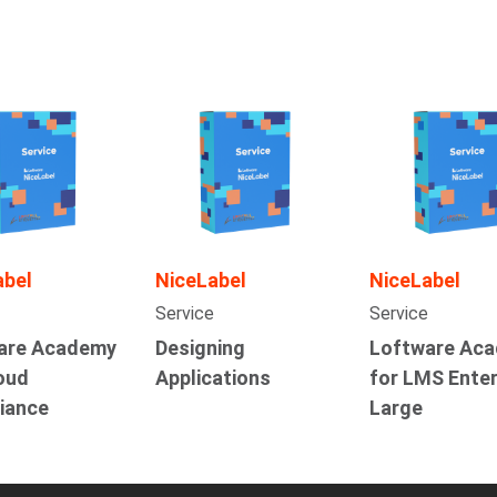
abel
NiceLabel
NiceLabel
Service
Service
are Academy
Designing
Loftware Ac
oud
Applications
for LMS Enter
iance
Large