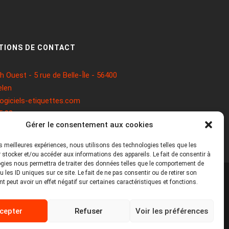
TIONS DE CONTACT
 Ouest - 5 rue de Belle-Île - 56400
len
ogiciels-etiquettes.com
5 93
Gérer le consentement aux cookies
les meilleures expériences, nous utilisons des technologies telles que les
 stocker et/ou accéder aux informations des appareils. Le fait de consentir à
gies nous permettra de traiter des données telles que le comportement de
 les ID uniques sur ce site. Le fait de ne pas consentir ou de retirer son
 peut avoir un effet négatif sur certaines caractéristiques et fonctions.
Mentions légales
Politique de cookies
cepter
Refuser
Voir les préférences
Politique de confidentialité