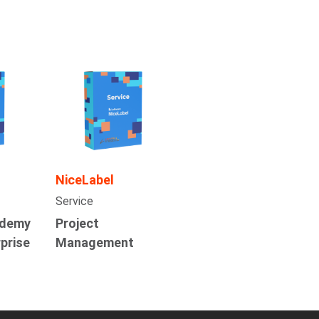
NiceLabel
Service
ademy
Project
prise
Management