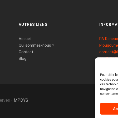
AUTRES LIENS
INFORMA
Accueil
PA Keneach
Qui sommes-nous ?
Plougoume
Contact
contact@l
Blog
09 71 37 2
Pour offrir 
cookies pour
ces technolo
navigation ou
consentement
servés -
MPDYS
Ac